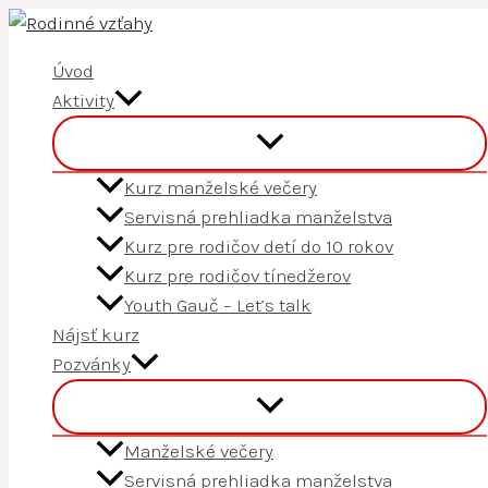
Preskočiť
na
Úvod
obsah
Aktivity
Kurz manželské večery
Servisná prehliadka manželstva
Kurz pre rodičov detí do 10 rokov
Kurz pre rodičov tínedžerov
Youth Gauč – Let’s talk
Nájsť kurz
Pozvánky
Manželské večery
Servisná prehliadka manželstva