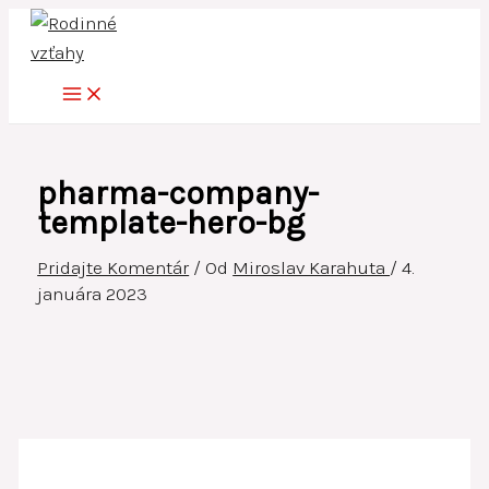
Preskočiť
na
obsah
pharma-company-
template-hero-bg
Pridajte Komentár
/ Od
Miroslav Karahuta
/
4.
januára 2023