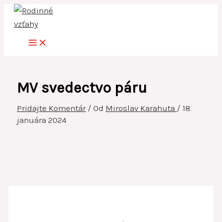
Preskočiť
na
obsah
MV svedectvo páru
Pridajte Komentár
/ Od
Miroslav Karahuta
/
18.
januára 2024