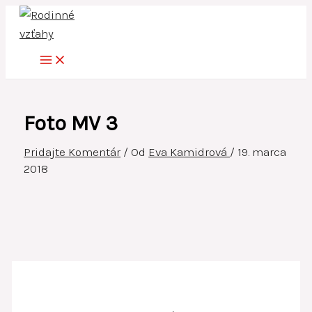
Preskočiť
na
obsah
Foto MV 3
Pridajte Komentár
/ Od
Eva Kamidrová
/
19. marca
2018